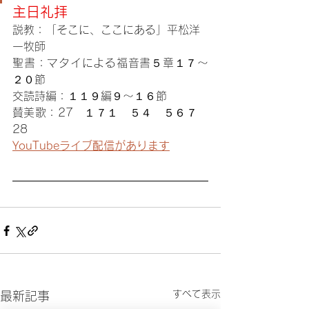
主日礼拝
説教：「そこに、ここにある」平松洋
一牧師
聖書：マタイによる福音書５章１７〜
２０節
交読詩編：１１９編９〜１６節
賛美歌：27　１７１　５４　５６７　
28
YouTubeライブ配信があります
すべて表示
最新記事