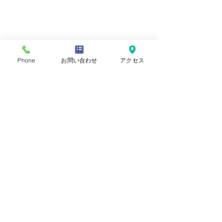
Phone
お問い合わせ
アクセス
プライバシーポリシー
Copyright © 2022 Ashiyaiwazono
Church. All Rights Reserved.
お気軽にお問い合わせください
☎︎0797-23-0292
8月2日の礼拝においでく
7月29日の集会
​〒659-0013 兵庫県芦屋市岩園町9-32
ださい
す