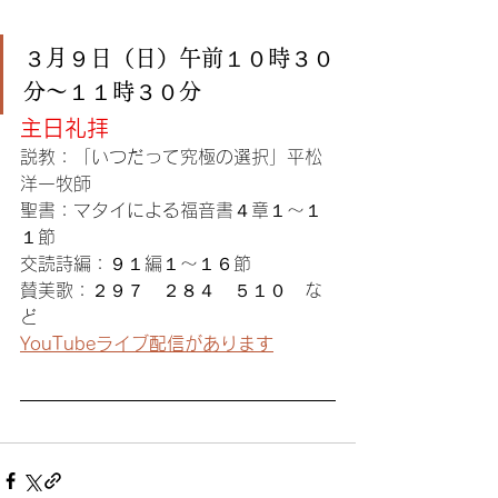
３月９日（日）午前１０時３０
分〜１１時３０分
主日礼拝
説教：「いつだって究極の選択」平松
洋一牧師
聖書：マタイによる福音書４章１〜１
１節
交読詩編：９１編１〜１６節
賛美歌：２９７　２８４　５１０　な
ど
YouTubeライブ配信があります