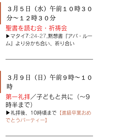
３月５日（水）午前１０時３０
分〜１２時３０分
聖書を読む会・祈祷会
▶︎
マタイ7
:24-27
,黙想書『アパ・ルー
ム』より分かち合い、祈り合い
３月９日（日）午前９時〜１０
時
第一礼拝
／子どもと共に（〜9
時半まで）
▶︎礼拝後、10時頃まで
【進級卒業おめ
でとうパーティー】