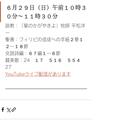
６月２９日（日）午前１０時３
０分〜１１時３０分
説教：「星のかがやきよ」牧師 平松洋
一
聖書：フィリピの信徒への手紙２章１
２〜１８節
交読詩編：６７編１〜６節
賛美歌：24　１７　５１６　５５４　
27
YouTubeライブ配信があります