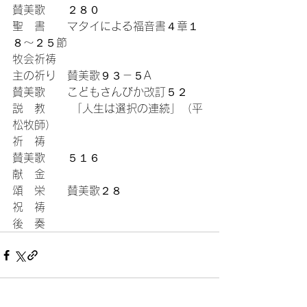
賛美歌　　２８０
聖　書　　マタイによる福音書４章１
８〜２５節
牧会祈祷 
主の祈り　賛美歌９３－５A
賛美歌　　こどもさんびか改訂５２
説　教 　　「人生は選択の連続」（平
松牧師）
祈　祷 
賛美歌　　５１６
献　金 
頌　栄　　賛美歌２８
祝　祷 
後　奏