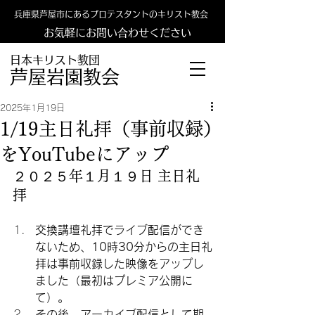
兵庫県芦屋市にあるプロテスタントのキリスト教会
お気軽にお問い合わせください
日本キリスト教団
​​芦屋岩園教会
2025年1月19日
1/19主日礼拝（事前収録）
をYouTubeにアップ
２０２５年１月１９日 主日礼
拝
交換講壇礼拝でライブ配信ができ
ないため、10時30分からの主日礼
拝は事前収録した映像をアップし
ました（最初はプレミア公開に
て）。
その後、アーカイブ配信として期