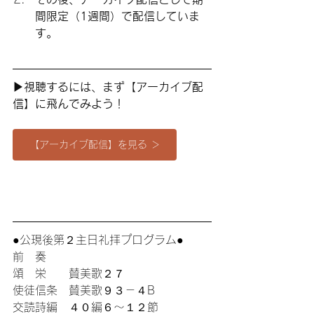
間限定（1週間）で配信していま
す。
▶︎視聴するには、まず【
アーカイブ配
信】に飛んでみよう
！
【アーカイブ配信】を見る ＞
●公現後第２主日礼拝プログラム●
前　奏 
頌　栄　　賛美歌２７
使徒信条　賛美歌９３－４B
交読詩編　４０編６〜１２節