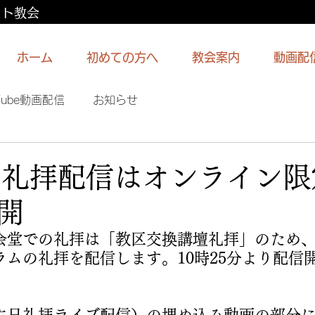
スト教会
ホーム
初めての方へ
教会案内
動画配
Tube動画配信
お知らせ
0日礼拝配信はオンライン
開
)の会堂での礼拝は「教区交換講壇礼拝」のため
ラムの礼拝を配信します。10時25分より配信