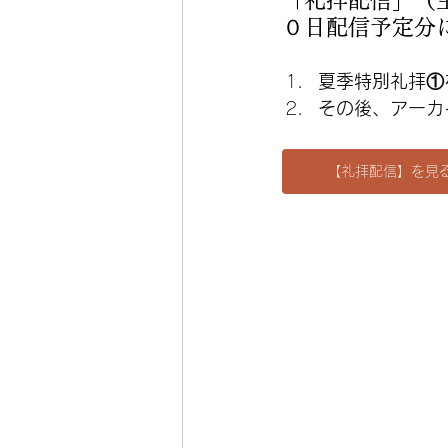
「礼拝配信」（
０日配信予定分
夏季特別礼拝①
その後、アーカ
【礼拝配信】を見る