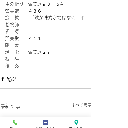
主の祈り　賛美歌９３－５A
賛美歌　　４３６
説　教 　　「敵か味方かではなく」平
松牧師
祈　祷
賛美歌　　４１１
献　金
頌　栄　　賛美歌２７
祝　祷 
後　奏
すべて表示
最新記事