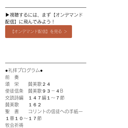
▶︎視聴するには、まず【オンデマンド
配信】に飛んでみよう
！
【オンデマンド配信】を見る ＞
●礼拝プログラム●
前　奏 
頌　栄　　賛美歌２４
使徒信条　賛美歌９３－４B
交読詩編　１４７編１〜７節
賛美歌　　１６２
聖　書　　コリントの信徒への手紙一 
１章１０〜１７節
牧会祈祷 