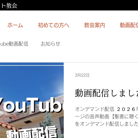
スト教会
ホーム
初めての方へ
教会案内
動画配
Tube動画配信
お知らせ
3月22日
動画配信しまし
オンデマンド配信 ２０２６
ージの音声動画【聖書に聴
をオンデマンド配信しました
と人生応援メッセージ #7