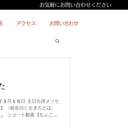
お気軽にお問い合わせください
信
アクセス
お問い合わせ
た
年３月１５日 主日礼拝メッセ
く】（前を向く生き方とは）
。 ショート動画【ちょこっ
】（３月１５日の礼拝より）を