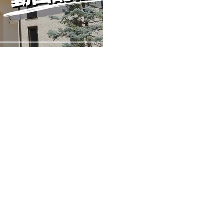
オンデマンド配信しました。
礼拝をライブ配信しました
は１週間ほどの期間限定で視
聴するには【オンデマンド 
ください
0292
Copyright © 2022 Ashiyaiwa
岩園町9-32