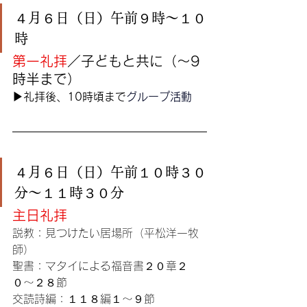
４月６日（日）午前９時〜１０
時
第一礼拝
／子どもと共に（〜9
時半まで）
▶︎礼拝後、10時頃まで
グループ活動
４月６日（日）午前１０時３０
分〜１１時３０分
主日礼拝
説教：見つけたい居場所（平松洋一牧
師）
聖書：マタイによる福音書２０章２
０〜２８節
交読詩編：
１１８編１〜９節