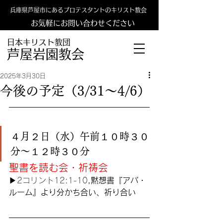
兵庫県芦屋市にあるプロテスタントのキリスト教会
お気軽にお問い合わせください
日本キリスト教団
​​芦屋岩園教会
2025年3月30日
今後の予定（3/31〜4/6）
４月２日（水）午前１０時３０
分〜１２時３０分
聖書を読む会・祈祷会
▶︎
2コリント12:1-10
,黙想書『アパ・
ルーム』より分かち合い、祈り合い