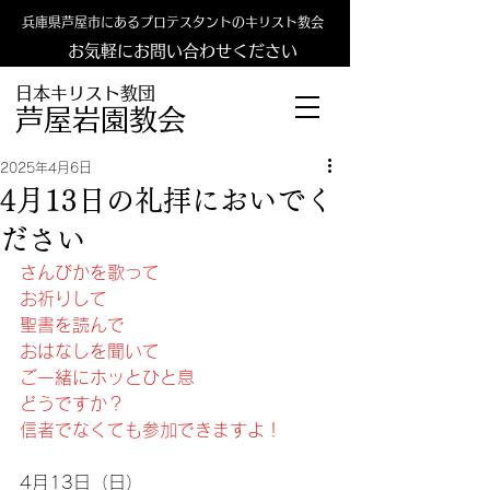
兵庫県芦屋市にあるプロテスタントのキリスト教会
お気軽にお問い合わせください
日本キリスト教団
​​芦屋岩園教会
2025年4月6日
4月13日の礼拝においでく
ださい
さんびかを歌って
お祈りして
聖書を読んで
おはなしを聞いて
ご一緒にホッとひと息
どうですか？
信者でなくても参加できますよ！
4月13日（日）