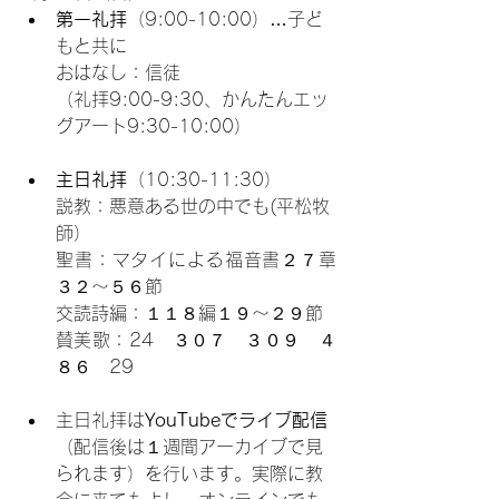
第一礼拝
（9:00-10:00）…子ど
もと共に
おはなし：信徒
（礼拝9:00-9:30、かんたんエッ
グアート9:30-10:00）
主日礼拝
（10:30-11:30）
説教：悪意ある世の中でも(平松牧
師）
聖書：マタイによる福音書２７章
３２〜５６節
交読詩編：１１８編１９〜２９節
賛美歌：24　３０７　３０９　４
８６　29
主日礼拝は
YouTubeでライブ配信
（配信後は１週間アーカイブで見
られます）を行います。実際に教