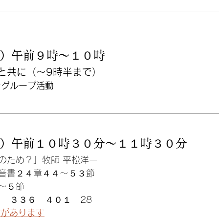
）午前９時〜１０時
と共に（〜9時半まで）
でグループ活動
）午前１０時３０分〜１１時３０分
のため？」牧師 平松洋一
音書２４章４４〜５３節
〜５節
７　３３６　４０１　28
配信があります