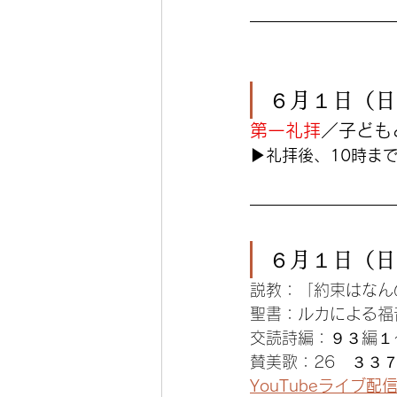
６月１日（日
第一礼拝
／子ども
▶︎礼拝後、10時ま
６月１日（日
説教：「約束はなん
聖書：ルカによる福
交読詩編：９３編１
賛美歌：26　３３
YouTubeライブ