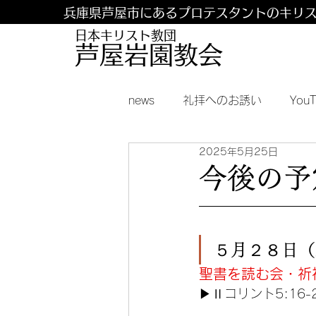
兵庫県芦屋市にあるプロテスタントのキリ
日本キリスト教団
​​芦屋岩園教会
news
礼拝へのお誘い
You
2025年5月25日
今後の予定
５月２８日（
聖書を読む会・祈
▶︎Ⅱコリント
5:16-