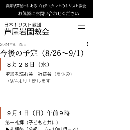
兵庫県芦屋市にあるプロテスタントのキリスト教会
お気軽にお問い合わせください
日本キリスト教団
​​芦屋岩園教会
2024年8月25日
今後の予定（8/26〜9/1）
８月２８日（水）
聖書を読む会・祈祷会
（夏休み）
→9/4より再開します
９月１日（日）午前９時
第一礼拝（子どもと共に）
▶︎礼拝後「分級」（〜10時頃まで）