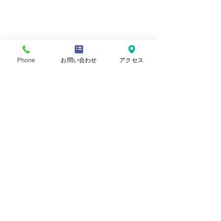
Phone
お問い合わせ
アクセス
プライバシーポリシー
Copyright © 2022 Ashiyaiwazono
Church. All Rights Reserved.
お気軽にお問い合わせください
☎︎0797-23-0292
8月2日の礼拝においでく
7月29日の集会
​〒659-0013 兵庫県芦屋市岩園町9-32
ださい
す