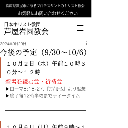
兵庫県芦屋市にあるプロテスタントのキリスト教会
お気軽にお問い合わせください
日本キリスト教団
​​芦屋岩園教会
2024年9月29日
今後の予定（9/30〜10/6）
１０月２日（水）午前１０時３
０分〜１２時
聖書を読む会・祈祷会
▶︎
ローマ8:18-27,『ｱﾊﾟﾙｰﾑ』より黙想
▶︎終了後12時半頃までティータイム
１０月６日（日）午前９時〜１