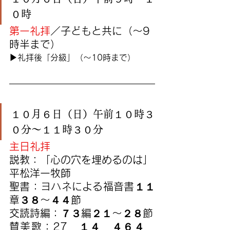
０時
第一礼拝
／子どもと共に（〜9
時半まで）
▶︎礼拝後「分級」（〜10時まで）
１０月６日（日）午前１０時３
０分〜１１時３０分
主日礼拝
説教：「
心の穴を埋めるのは
」
平松洋一牧師
聖書：ヨハネによる福音書１１
章３８〜４４節
交読詩編：７３編２１〜２８節
賛美歌：27　１４　４６４　