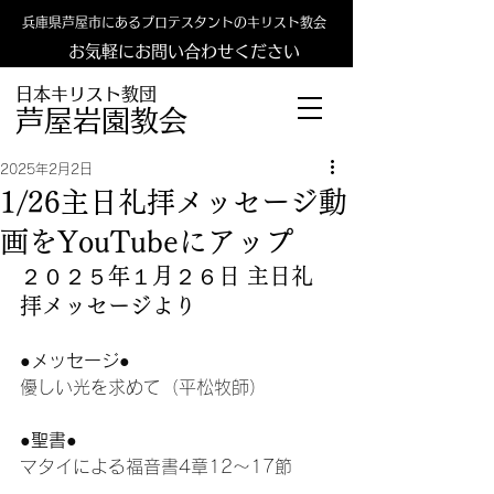
兵庫県芦屋市にあるプロテスタントのキリスト教会
お気軽にお問い合わせください
日本キリスト教団
​​芦屋岩園教会
2025年2月2日
1/26主日礼拝メッセージ動
画をYouTubeにアップ
２０２５年１月２６日 主日礼
拝メッセージより
●メッセージ●
優しい光を求めて（平松牧師）
●聖書●
マタイによる福音書4章12〜17節