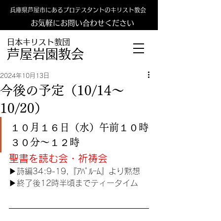
兵庫県芦屋市にあるプロテスタントのキリスト教会
お気軽にお問い合わせください
日本キリスト教団
​​芦屋岩園教会
2024年10月13日
今後の予定（10/14〜
10/20）
１０月１６日（水）午前１０時
３０分〜１２時
聖書を読む会・祈祷会
▶︎
詩編34:9-19,『ｱﾊﾟﾙｰﾑ』より黙想
▶︎終了後12時半頃までティータイム