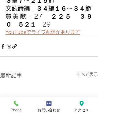
３章７〜２１５節
交読詩編：３４編１６〜３４節
賛美歌：27　２２５　３９
０　５２１
　29
YouTubeでライブ配信があります
すべて表示
最新記事
Phone
お問い合わせ
アクセス