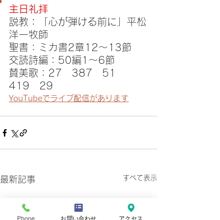
主日礼拝
説教：「心が弾ける前に」平松
洋一牧師
聖書：ミカ書2章12〜13節
交読詩編：50編1〜6節
賛美歌：27　387　51　
419　29
YouTubeでライブ配信があります
すべて表示
最新記事
Phone
お問い合わせ
アクセス