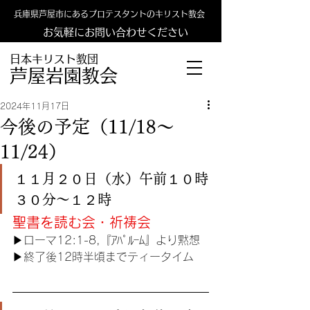
兵庫県芦屋市にあるプロテスタントのキリスト教会
お気軽にお問い合わせください
日本キリスト教団
​​芦屋岩園教会
2024年11月17日
今後の予定（11/18〜
11/24）
１１月２０日（水）午前１０時
３０分〜１２時
聖書を読む会・祈祷会
▶︎
ローマ12:1-8,『ｱﾊﾟﾙｰﾑ』より黙想
▶︎終了後12時半頃までティータイム