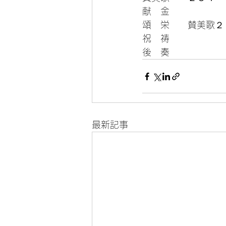
献　金
頌　栄　　賛美歌２
祝　祷 
後　奏
最新記事