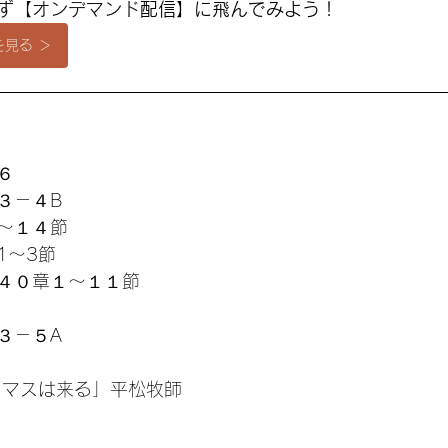
まず【オンデマンド
配信】に飛んでみよう
！
見る ＞
６
３－４B
〜１４節 
1〜3節
４０章１〜１１節
３－５A
スマスは来る」平松牧師