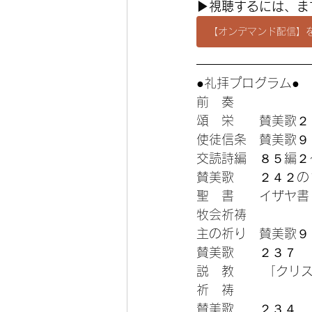
▶︎視聴するには、
【オンデマンド配信】を
●礼拝プログラム●
前　奏 
頌　栄　　賛美歌２
使徒信条　賛美歌９
交読詩編　８５編２
賛美歌　　２４２の
聖　書　　イザヤ書
牧会祈祷 
主の祈り　賛美歌９
賛美歌　　２３７
説　教 　　「クリ
祈　祷
賛美歌　　２３４