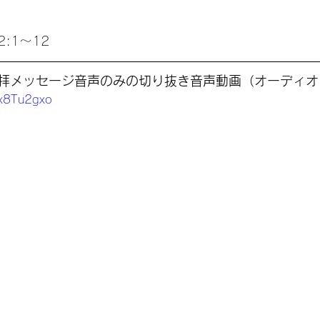
:1〜12
礼拝メッセージ音声のみの切り抜き音声動画（オーディオ
Vx8Tu2gxo