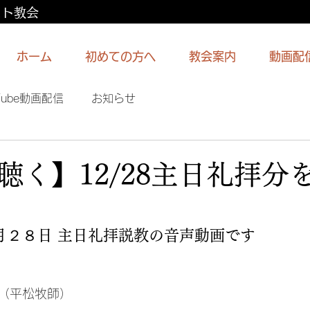
スト教会
ホーム
初めての方へ
教会案内
動画配
Tube動画配信
お知らせ
聴く】12/28主日礼拝分
月２８日 主日礼拝説教の音声動画です
（平松牧師）