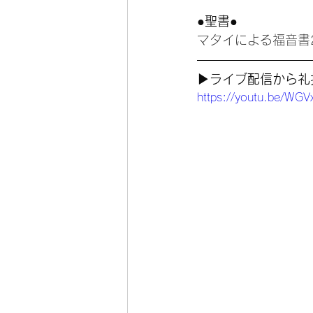
●聖書●
マタイによる福音書2
▶︎ライブ配信から
https://youtu.be/WG