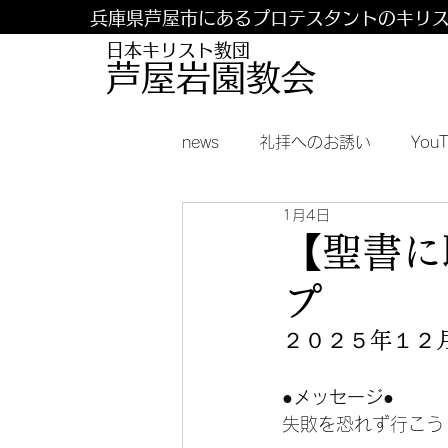
兵庫県芦屋市にあるプロテスタントのキリ
日本キリスト教団
​​芦屋岩園教会
news
礼拝へのお誘い
You
1月4日
【聖書に
プ
２０２５年１２
●メッセージ●
失敗を恐れず行こう