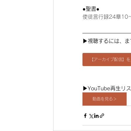
●聖書●
使徒言行録24章10
▶︎視聴するには、ま
【アーカイブ配信】を
▶︎YouTube再
動画を見る＞