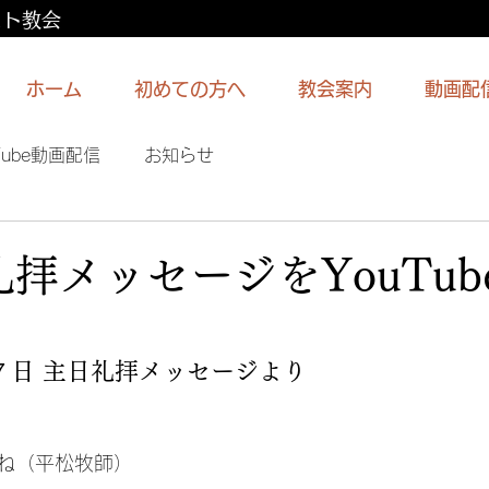
スト教会
ホーム
初めての方へ
教会案内
動画配
Tube動画配信
お知らせ
礼拝メッセージをYouTub
７日 主日礼拝メッセージより
ね（平松牧師）