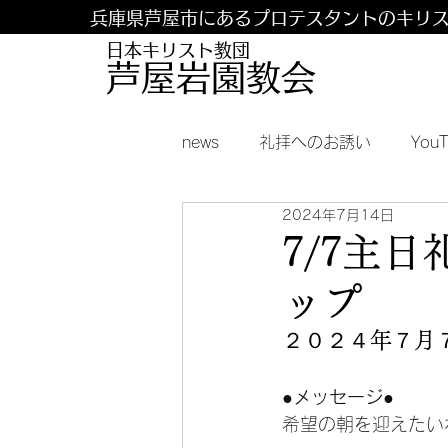
兵庫県芦屋市にあるプロテスタントのキリ
日本キリスト教団
​​芦屋岩園教会
news
礼拝へのお誘い
You
2024年7月14日
7/7主日
ップ
２０２４年７月
●メッセージ●
希望の朝を迎えたい