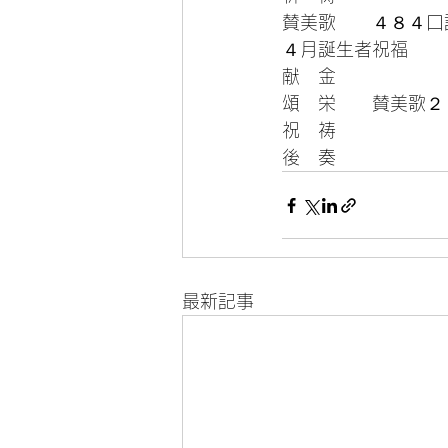
賛美歌　　４８４口
４月誕生者祝福
献　金
頌　栄　　賛美歌２
祝　祷 
後　奏
最新記事