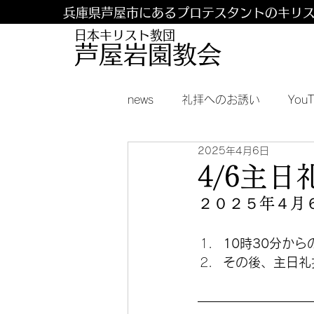
兵庫県芦屋市にあるプロテスタントのキリ
日本キリスト教団
​​芦屋岩園教会
news
礼拝へのお誘い
You
2025年4月6日
4/6主
２０２５年４月
10時30分か
その後、主日礼