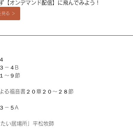
まず【オンデマンド
配信】に飛んでみよう
！
見る ＞
４
３－４B
１〜９節
よる福音書２０章２０〜２８節
３－５A
けたい居場所」平松牧師