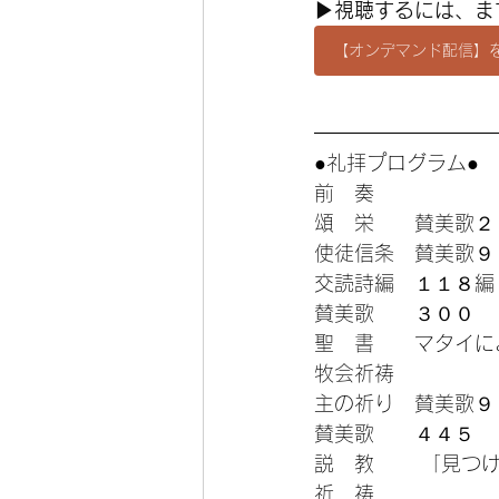
▶︎視聴するには、
【オンデマンド配信】を
●礼拝プログラム●
前　奏 
頌　栄　　賛美歌２
使徒信条　賛美歌９
交読詩編　１１８編
賛美歌　　３００
聖　書　　マタイに
牧会祈祷 
主の祈り　賛美歌９
賛美歌　　４４５
説　教 　　「見つ
祈　祷 