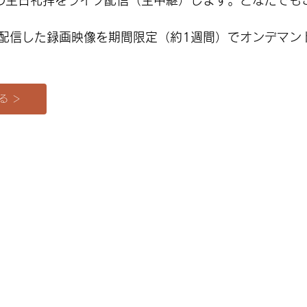
らの主日礼拝をライブ配信（生中継）します。どなたでも
配信した録画映像を期間限定（約1週間）でオンデマン
る ＞