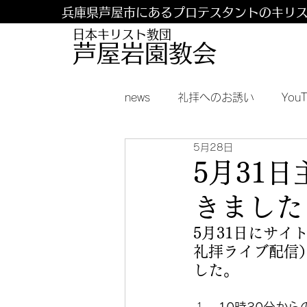
兵庫県芦屋市にあるプロテスタントのキリ
日本キリスト教団
​​芦屋岩園教会
news
礼拝へのお誘い
You
5月28日
5月31
きました
5月31日にサ
礼拝ライブ配信
した。