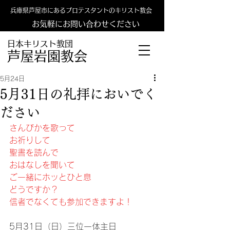
兵庫県芦屋市にあるプロテスタントのキリスト教会
お気軽にお問い合わせください
日本キリスト教団
​​芦屋岩園教会
5月24日
5月31日の礼拝においでく
ださい
さんびかを歌って
お祈りして
聖書を読んで
おはなしを聞いて
ご一緒にホッとひと息
どうですか？
信者でなくても参加できますよ！
5月31日（日）三位一体主日