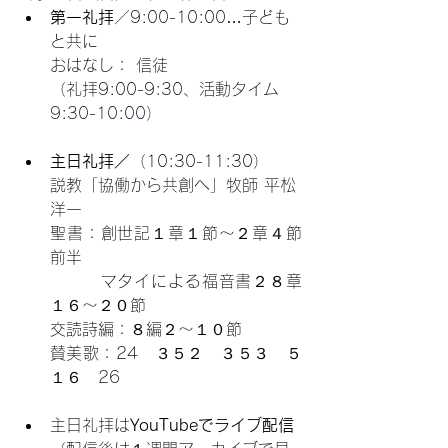
第一礼拝
／9:00-10:00…子ども
と共に
おはなし： 信徒
（礼拝9:00-9:30、活動タイム
9:30-10:00
）
主日礼拝／
（10:30-11:30）
説教「
協働から共創へ
」牧師 平松
洋一
聖書：創世記１章１節〜２章４節
前半
　　　マタイによる福音書２８章
１６〜２０節
交読詩編：８編２〜１０節
賛美歌：24　３５２　３５３　５
１６　
26
主日礼拝は
YouTubeでライブ配信