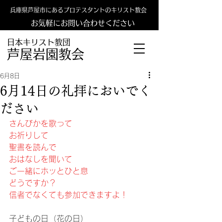
兵庫県芦屋市にあるプロテスタントのキリスト教会
お気軽にお問い合わせください
日本キリスト教団
​​芦屋岩園教会
6月8日
6月14日の礼拝においでく
ださい
さんびかを歌って
お祈りして
聖書を読んで
おはなしを聞いて
ご一緒にホッとひと息
どうですか？
信者でなくても参加できますよ！
子どもの日（花の日）