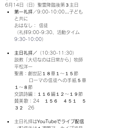
6月14日（日）聖霊降臨後第３主日
第一礼拝
／9:00-10:00…子ども
と共に
おはなし： 信徒
（礼拝9:00-9:30、活動タイム
9:30-10:00
）
主日礼拝／
（10:30-11:30）
説教「大切なのは日常から」牧師 
平松洋一
聖書：創世記１８章１〜１５節
　　　ローマの信徒への手紙５章
１〜８節
交読詩編：１１６編１２〜１９節
賛美歌：24　１５６　４５１　５
３２　26
主日礼拝は
YouTubeでライブ配信