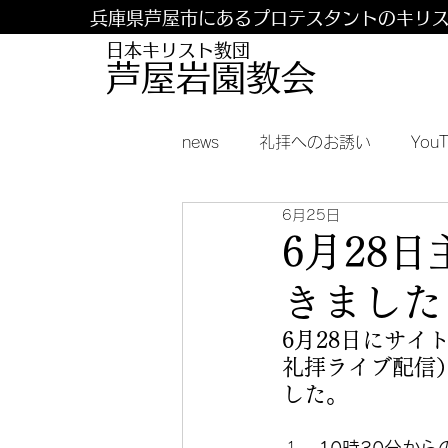
兵庫県芦屋市にあるプロテスタントのキリ
日本キリスト教団
​​芦屋岩園教会
news
礼拝へのお誘い
You
6月25日
6月28
きました
6月28日にサ
礼拝ライブ配信
した。