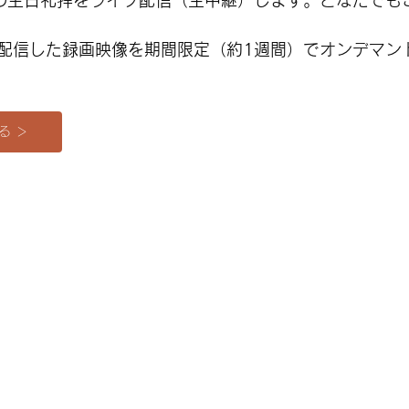
らの主日礼拝をライブ配信（生中継）します。どなたでも
配信した録画映像を期間限定（約1週間）でオンデマン
る ＞