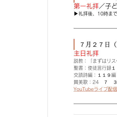
第一礼拝
／子
▶︎礼拝後、10時ま
７月２７日（
主日礼拝
説教：「まずはリス
聖書：使徒言行録１
交読詩編：１１９編
賛美歌：24　７　
YouTubeライブ