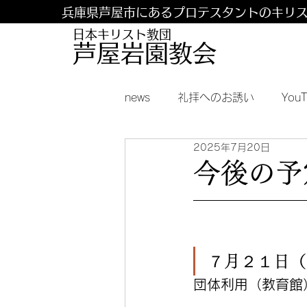
兵庫県芦屋市にあるプロテスタントのキリ
日本キリスト教団
​​芦屋岩園教会
news
礼拝へのお誘い
You
2025年7月20日
今後の予定
７月２１日（
団体利用（教育館