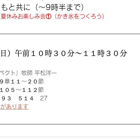
どもと共に（〜9時半まで）
で
夏休みお楽しみ会①（かき氷をつくろう）
日）午前１０時３０分〜１１時３０分
ペクト」牧師 平松洋一
９章１１〜２０節
１０５〜１１２節
３９３　５１４　27
配信があります