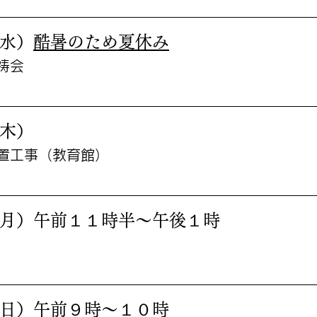
水）
酷暑のため夏休み
祷会
木）
置工事（教育館）
月）午前１１時半〜午後１時
）
日）午前９時〜１０時