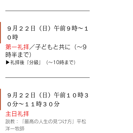
９月２２日（日）午前９時〜１
０時
第一礼拝
／子どもと共に（〜9
時半まで）
▶︎礼拝後「分級」（〜10時まで）
９月２２日（日）午前１０時３
０分〜１１時３０分
主日礼拝
説教：「最高の人生の見つけ方」平松
洋一牧師