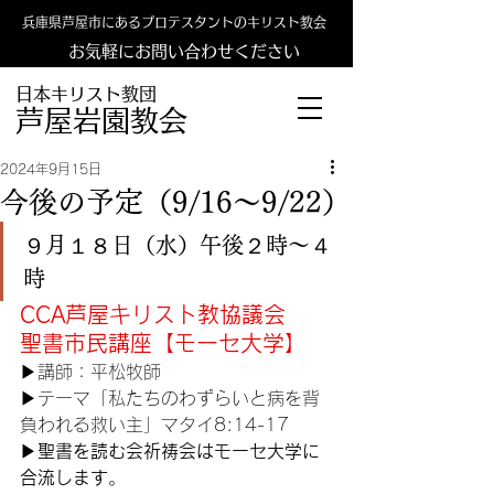
兵庫県芦屋市にあるプロテスタントのキリスト教会
お気軽にお問い合わせください
日本キリスト教団
​​芦屋岩園教会
2024年9月15日
今後の予定（9/16〜9/22）
９月１８日（水）午後２時〜４
時
CCA芦屋キリスト教協議会
聖書市民講座【モーセ大学】
▶︎
講師：平松牧師
▶︎
テーマ「私たちのわずらいと病を背
負われる救い主」マタイ8:14-17
▶︎
聖書を読む会祈祷会はモーセ大学に
合流します
。