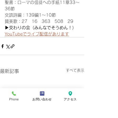
聖書：ローマの信徒への手紙11章33〜
36節
交読詩編：139編1〜10節
賛美歌：27　16　363　508　29
▶︎交わりの会（みんなでそうめん！）
YouTubeでライブ配信があります
すべて表示
最新記事
Phone
お問い合わせ
アクセス