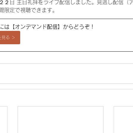
２２日 主日礼拝をライブ配信しました。見逃し配信（
間限定で視聴できます。
るには【オンデマンド
配信】からどうぞ
！
見る ＞