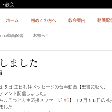
スト教会
ホーム
初めての方へ
教会案内
動画配
Tube動画配信
お知らせ
しました
信
１５日 主日礼拝メッセージの音声動画【聖書に聴く】
デマンド配信しました。
ちょこっと人生応援メッセージ 
#3
】（２月１５日の礼
ました。