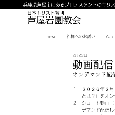
兵庫県芦屋市にあるプロテスタントのキリ
日本キリスト教団
​​芦屋岩園教会
news
礼拝へのお誘い
You
2月22日
動画配信
オンデマンド配
２０２６年２月
とは？）をオン
ショート動画【
デマンド配信し