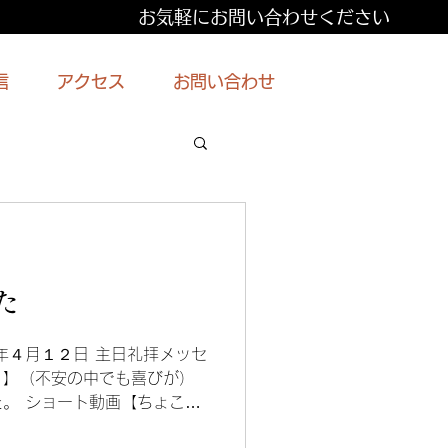
お気軽にお問い合わせください
信
アクセス
お問い合わせ
た
年４月１２日 主日礼拝メッセ
く】（不安の中でも喜びが）
。 ショート動画【ちょこっ
1】（４月１２日の礼拝より）