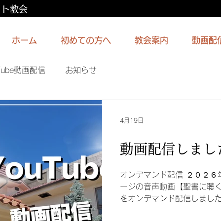
スト教会
ホーム
初めての方へ
教会案内
動画配
Tube動画配信
お知らせ
4月19日
動画配信しまし
オンデマンド配信 ２０２６
ージの音声動画【聖書に聴
をオンデマンド配信しました
と人生応援メッセージ #1