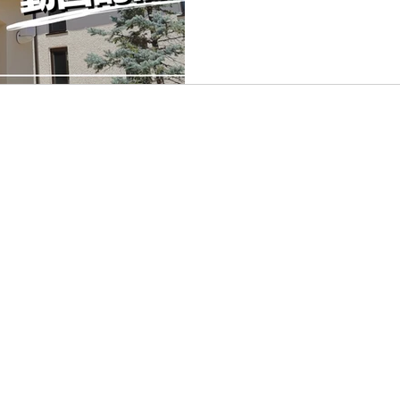
をオンデマンド配信しました
日礼拝をライブ配信しまし
ブ）は１週間ほどの期間限定
も視聴するには【オンデマン
ください
0292
Copyright © 2022 Ashiyaiwa
岩園町9-32