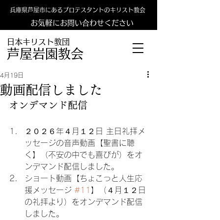
兵庫県芦屋市にあるプロテスタントのキリスト教会
お気軽にお問い合わせください
日本キリスト教団
​​芦屋岩園教会
4月19日
動画配信しました
オンデマンド配信
２０２６年４月１２日 主日礼拝メ
ッセージの音声動画【聖書に聴
く】（不安の中でも喜びが）をオ
ンデマンド配信しました。
ショート動画【ちょこっと人生応
援メッセージ 
#11
】（４月１２日
の礼拝より）をオンデマンド配信
しました。