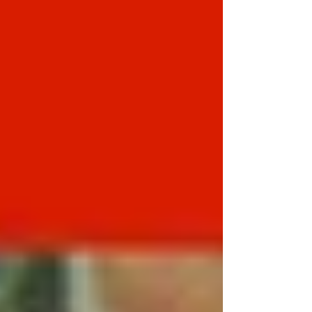
ブ配信】に飛んでみよう ！ ●降誕節第１主
日礼拝プログラム●...