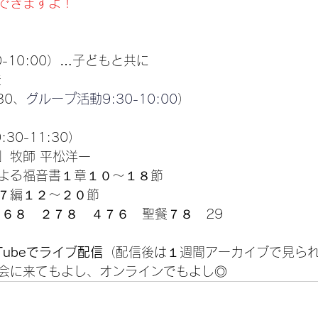
できますよ！
0-10:00）…子どもと共に
徒
30、
グループ活動9:30-10:00
）
:30-11:30）
」牧師 平松洋一
よる福音書１章１０〜１８節
７編１２〜２０節
２６８　２７８　４７６　聖餐７８　29
uTubeでライブ配信
（配信後は１週間アーカイブで見ら
会に来てもよし、オンラインでもよし◎