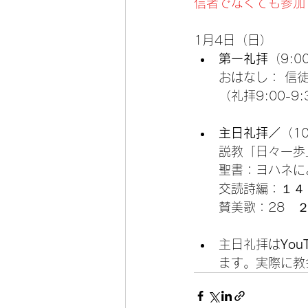
信者でなくても参加
1月4日（日）
第一礼拝
（9:0
おはなし： 信
（礼拝9:00-9:
主日礼拝／
（10
説教「日々一歩
聖書：ヨハネに
交読詩編：１４
賛美歌：28　
主日礼拝は
Yo
ます。実際に教