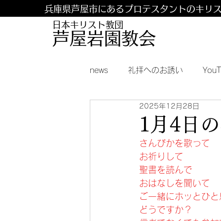
兵庫県芦屋市にあるプロテスタントのキリ
日本キリスト教団
​​芦屋岩園教会
news
礼拝へのお誘い
You
2025年12月28日
1月4日
さんびかを歌って
お祈りして
聖書を読んで
おはなしを聞いて
ご一緒にホッとひと
どうですか？