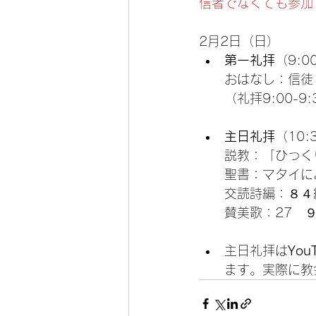
信者でなくても参加
2月2日（日）
第一礼拝
（9:0
おはなし：信徒
（礼拝9:00-9
主日礼拝
（10:
説教：「ひっく
聖書：マタイに
交読詩編：８４
賛美歌：27　
主日礼拝は
Yo
ます。実際に教