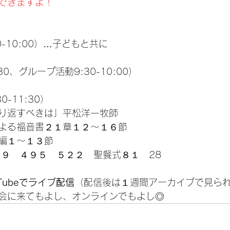
できますよ！
0-10:00）…子どもと共に
:30、グループ活動9:30-10:00）
30-11:30）
り返すべきは」平松洋一牧師
よる福音書２１章１２〜１６節
編１〜１３節
９９　４９５　５２２　聖餐式８１　28
uTubeでライブ配信
（配信後は１週間アーカイブで見ら
会に来てもよし、オンラインでもよし◎