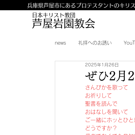
兵庫県芦屋市にあるプロテスタントのキリ
日本キリスト教団
​​芦屋岩園教会
news
礼拝へのお誘い
You
2025年1月26日
ぜひ2月
さんびかを歌って
お祈りして
聖書を読んで
おはなしを聞いて
ご一緒にホッとひと
どうですか？