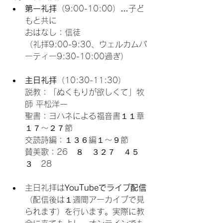
第一礼拝
（9:00-10:00）…子ど
もと共に
おはなし：信徒
（礼拝9:00-9:30、ウェルカムパ
ーティー9:30-10:00過ぎ）
主日礼拝
（10:30-11:30）
説教：「ぬくもりが欲しくて」牧
師 平松洋一
聖書：ヨハネによる福音書１１章
１７〜２７節
交読詩編：１３６編１〜９節
賛美歌：26　８　３２７　４５
３　28
主日礼拝は
YouTubeでライブ配信
（配信後は１週間アーカイブで見
られます）を行います。実際に教