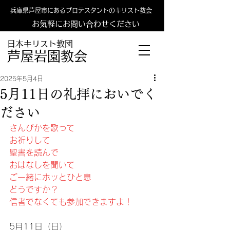
兵庫県芦屋市にあるプロテスタントのキリスト教会
お気軽にお問い合わせください
日本キリスト教団
​​芦屋岩園教会
2025年5月4日
5月11日の礼拝においでく
ださい
さんびかを歌って
お祈りして
聖書を読んで
おはなしを聞いて
ご一緒にホッとひと息
どうですか？
信者でなくても参加できますよ！
5月11日（日）