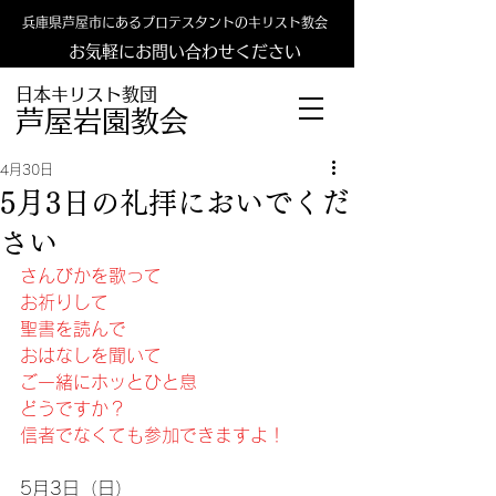
兵庫県芦屋市にあるプロテスタントのキリスト教会
お気軽にお問い合わせください
日本キリスト教団
​​芦屋岩園教会
4月30日
5月3日の礼拝においでくだ
さい
さんびかを歌って
お祈りして
聖書を読んで
おはなしを聞いて
ご一緒にホッとひと息
どうですか？
信者でなくても参加できますよ！
5月3日（日）