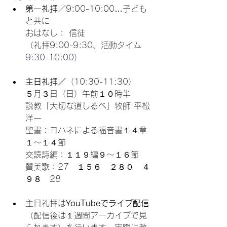
第一礼拝
／9:00-10:00…子ども
と共に
おはなし： 信徒
（礼拝9:00-9:30、活動タイム
9:30-10:00
）
主日礼拝／
（10:30-11:30）
５月３日（日）午前１０時半
説教「大切な道しるべ」牧師 平松
洋一
聖書：ヨハネによる福音書１４章
１〜１４節
交読詩編：
１１９編９〜１６節
賛美歌：27　１５６　２８０　４
９８　28
主日礼拝は
YouTubeでライブ配信
（配信後は１週間アーカイブで見