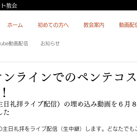
スト教会
ホーム
初めての方へ
教会案内
動画配
Tube動画配信
お知らせ
 オンラインでのペンテコ
！
主日礼拝ライブ配信）の埋め込み動画を６月
した
らの主日礼拝をライブ配信（生中継）します。どなたでも