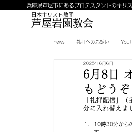
兵庫県芦屋市にあるプロテスタントのキリ
日本キリスト教団
​​芦屋岩園教会
news
礼拝へのお誘い
You
2025年6月6日
6月8日
もどうぞ
「礼拝配信」（
分に入れ替えま
10時30分か