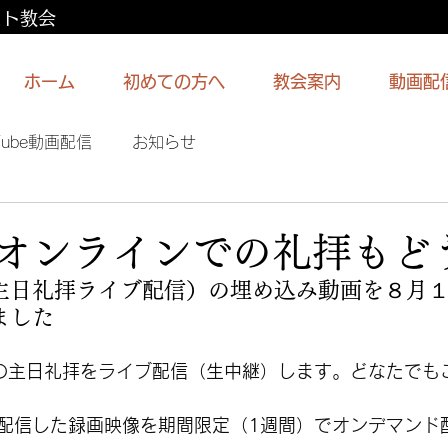
スト教会
ホーム
初めての方へ
教会案内
動画配
Tube動画配信
お知らせ
日 オンラインでの礼拝もど
主日礼拝ライブ配信）の埋め込み動画を８月
ました
らの主日礼拝をライブ配信（生中継）します。どなたでも
配信した録画映像を期間限定（1週間）でオンデマンド