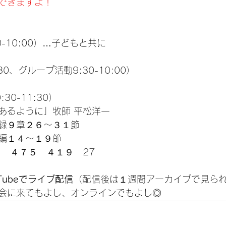
できますよ！
0-10:00）…子どもと共に
:30、グループ活動
9:30-10:00
）
:30-11:30）
あるように」牧師 平松洋一
録９章２６〜３１節
編１４〜１９節
８　４７５　４１９　27
uTubeでライブ配信
（配信後は１週間アーカイブで見ら
会に来てもよし、オンラインでもよし◎