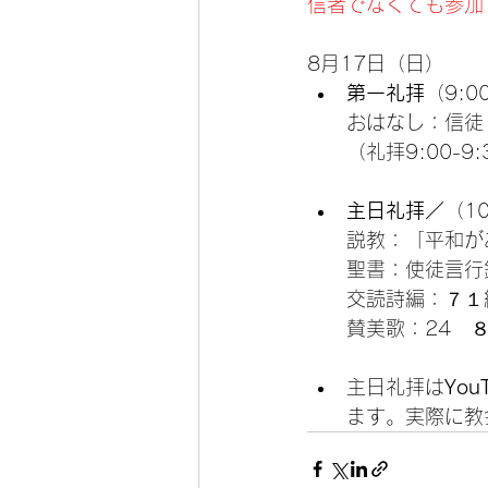
信者でなくても参加
8月17日（日）
第一礼拝
（9:0
おはなし：信徒
（礼拝9:00-9
主日礼拝／
（10
説教：「平和が
聖書：使徒言行
交読詩編：７１
賛美歌：24　
主日礼拝は
Yo
ます。実際に教