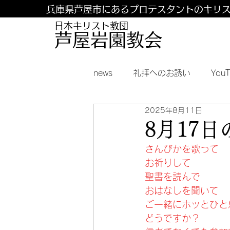
兵庫県芦屋市にあるプロテスタントのキリ
日本キリスト教団
​​芦屋岩園教会
news
礼拝へのお誘い
You
2025年8月11日
8月17
さんびかを歌って
お祈りして
聖書を読んで
おはなしを聞いて
ご一緒にホッとひと
どうですか？